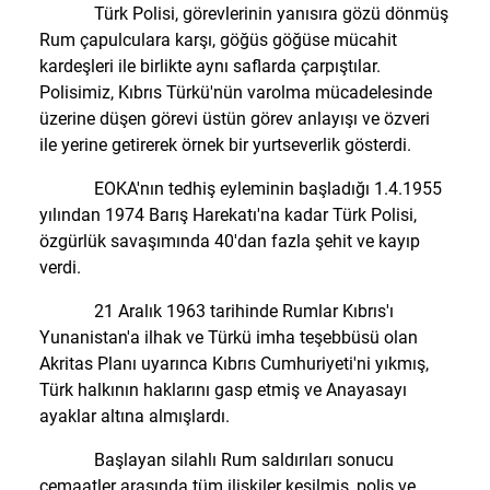
Türk Polisi, görevlerinin yanısıra gözü dönmüş
Rum çapulculara karşı, göğüs göğüse mücahit
kardeşleri ile birlikte aynı saflarda çarpıştılar.
Polisimiz, Kıbrıs Türkü'nün varolma mücadelesinde
üzerine düşen görevi üstün görev anlayışı ve özveri
ile yerine getirerek örnek bir yurtseverlik gösterdi.
EOKA'nın tedhiş eyleminin başladığı 1.4.1955
yılından 1974 Barış Harekatı'na kadar Türk Polisi,
özgürlük savaşımında 40'dan fazla şehit ve kayıp
verdi.
21 Aralık 1963 tarihinde Rumlar Kıbrıs'ı
Yunanistan'a ilhak ve Türkü imha teşebbüsü olan
Akritas Planı uyarınca Kıbrıs Cumhuriyeti'ni yıkmış,
Türk halkının haklarını gasp etmiş ve Anayasayı
ayaklar altına almışlardı.
Başlayan silahlı Rum saldırıları sonucu
cemaatler arasında tüm ilişkiler kesilmiş, polis ve