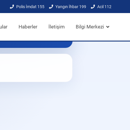
Polis İmdat 155
Yangın İhbar 199
Acil 112
ular
Haberler
İletişim
Bilgi Merkezi
PDF bağlantısını aç